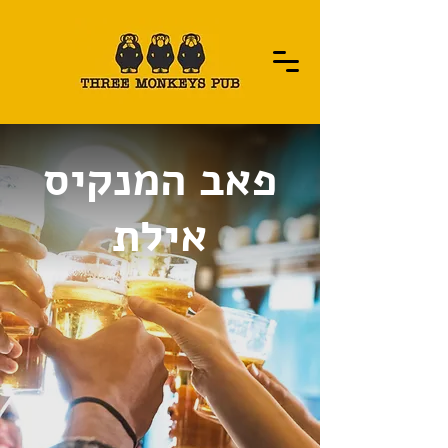
פאב המנקיס
אילת